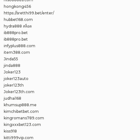
hongkong456
https://sretthi99.bet/enter/
hubbet168.com
hydra888 สล็อต
ib888pro.bet
ib888pro.bet
infyplus888.com
item388.com
Jinda55
jinda888
Joker123
joker123auto
joker123th
Joker123th.com
judhai168
khumsup888.me
kimchibetbet.com
kingromans789.com
kingxxxbet123.com
kiss918
kitti999vip.com