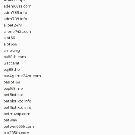
aden168ss.com
adm789.info
adm789.info
allbet24hr
allone745s.com
alot66
alot666
ambking
ba88th.com
Baccarat
baj88thb
bar4game24hr.com
baslot168
bbp168.me
betflixtikto
betflixtikto.info
betflixtikto.info
betm4vip.com
betway
betwin6666.com
bio285th.com