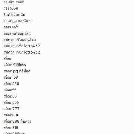
รวมเกมสล็อต
รอยัล558
รับทำเว็บพนัน
ราชภัฏสวนสุนันทา
ลอตเตอรี่
ลอตเตอรี่ออนไลน์
สมัครคาสิโนออนไลน์
สมัครสมาชิก lotto432
สมัครสมาชิก lotto432
สล็อต
สล็อต 918kiss
สล็อต pg ที่ดีที่สุด
สล็อต168
สล็อต456
สล็อต55
สล็อต66
สล็อต666
สล็อต777
สล็อต888
สล็อต888เว็บตรง
สล็อต918
สล็อต918kiss