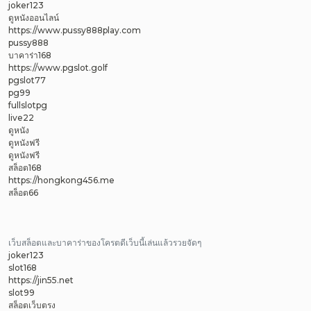
joker123
ดูหนังออนไลน์
https://www.pussy888play.com
pussy888
บาคาร่า168
https://www.pgslot.golf
pgslot77
pg99
fullslotpg
live22
ดูหนัง
ดูหนังฟรี
ดูหนังฟรี
สล็อต168
https://hongkong456.me
สล็อต66
เว็บสล็อตและบาคาร่าของโครตดีเว็บนี้เล่นแล้วรวยจัดๆ
joker123
slot168
https://jin55.net
slot99
สล็อตเว็บตรง