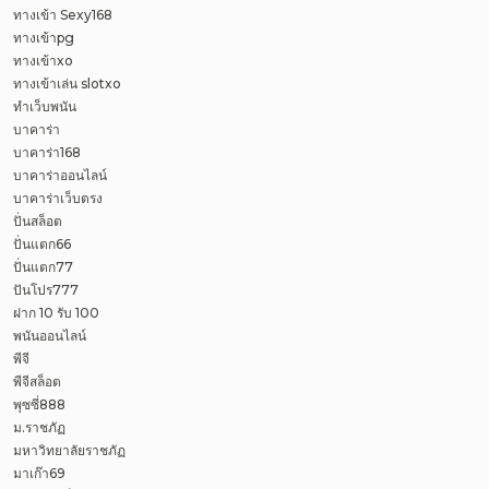
ทางเข้า Sexy168
ทางเข้าpg
ทางเข้าxo
ทางเข้าเล่น slotxo
ทำเว็บพนัน
บาคาร่า
บาคาร่า168
บาคาร่าออนไลน์
บาคาร่าเว็บตรง
ปั่นสล็อต
ปั่นแตก66
ปั่นแตก77
ปันโปร777
ฝาก 10 รับ 100
พนันออนไลน์
พีจี
พีจีสล็อต
พุซซี่888
ม.ราชภัฏ
มหาวิทยาลัยราชภัฏ
มาเก๊า69