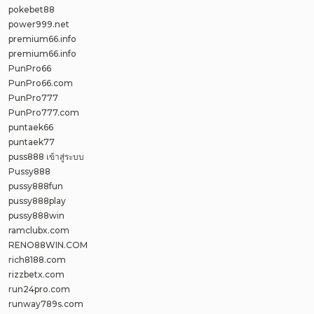
pokebet88
power999.net
premium66.info
premium66.info
PunPro66
PunPro66.com
PunPro777
PunPro777.com
puntaek66
puntaek77
puss888 เข้าสู่ระบบ
Pussy888
pussy888fun
pussy888play
pussy888win
ramclubx.com
RENO88WIN.COM
rich8188.com
rizzbetx.com
run24pro.com
runway789s.com