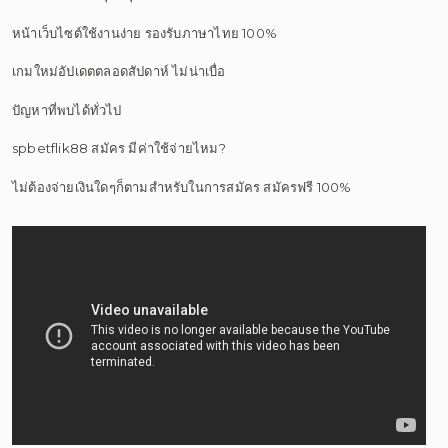
หน้าเว็บไซต์ใช้งานง่าย รองรับภาษาไทย 100%
เกมใหม่อัปเดตตลอดสัปดาห์ ไม่น่าเบื่อ
ปัญหาที่พบได้ทั่วไป
spbetflik88 สมัคร มีค่าใช้จ่ายไหม?
ไม่ต้องจ่ายเงินใดๆก็ตามสำหรับในการสมัคร สมัครฟรี 100%