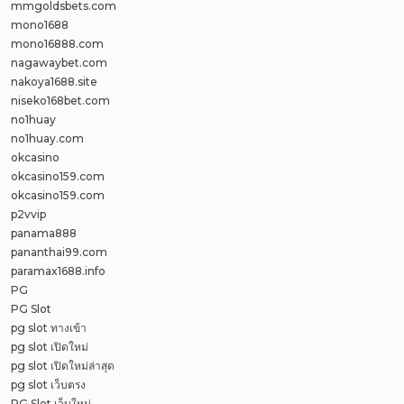
mmgoldsbets.com
mono1688
mono16888.com
nagawaybet.com
nakoya1688.site
niseko168bet.com
no1huay
no1huay.com
okcasino
okcasino159.com
okcasino159.com
p2vvip
panama888
pananthai99.com
paramax1688.info
PG
PG Slot
pg slot ทางเข้า
pg slot เปิดใหม่
pg slot เปิดใหม่ล่าสุด
pg slot เว็บตรง
PG Slot เว็บใหม่