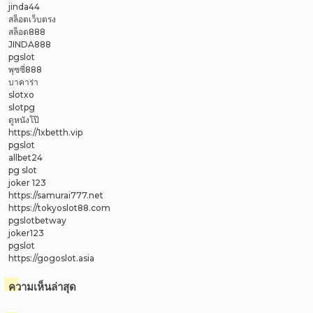
jinda44
สล็อตเว็บตรง
สล็อต888
JINDA888
pgslot
พุซซี่888
บาคาร่า
slotxo
slotpg
ดูหนังโป๊
https://1xbetth.vip
pgslot
allbet24
pg slot
joker 123
https://samurai777.net
https://tokyoslot88.com
pgslotbetway
joker123
pgslot
https://gogoslot.asia
ความเห็นล่าสุด