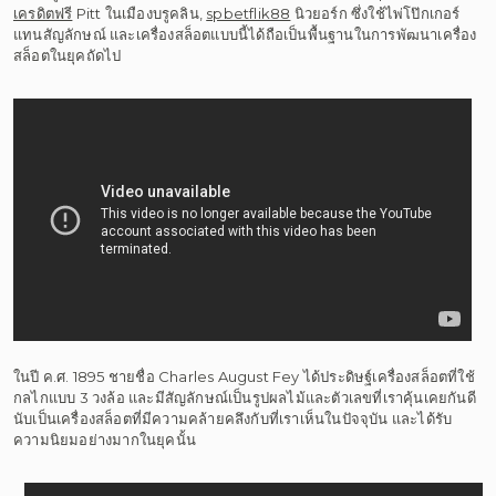
เครดิตฟรี
Pitt ในเมืองบรูคลิน,
spbetflik88
นิวยอร์ก ซึ่งใช้ไพ่โป๊กเกอร์
แทนสัญลักษณ์ และเครื่องสล็อตแบบนี้ได้ถือเป็นพื้นฐานในการพัฒนาเครื่อง
สล็อตในยุคถัดไป
ในปี ค.ศ. 1895 ชายชื่อ Charles August Fey ได้ประดิษฐ์เครื่องสล็อตที่ใช้
กลไกแบบ 3 วงล้อ และมีสัญลักษณ์เป็นรูปผลไม้และตัวเลขที่เราคุ้นเคยกันดี
นับเป็นเครื่องสล็อตที่มีความคล้ายคลึงกับที่เราเห็นในปัจจุบัน และได้รับ
ความนิยมอย่างมากในยุคนั้น