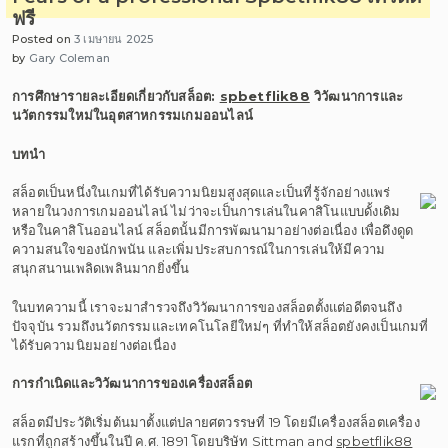
ฟรี
Posted on
3 เมษายน 2025
by
Gary Coleman
การศึกษารายละเอียดเกี่ยวกับสล็อต:
spbetflik88
วิวัฒนาการและ
นวัตกรรมใหม่ในอุตสาหกรรมเกมออนไลน์
บทนำ
สล็อตเป็นหนึ่งในเกมที่ได้รับความนิยมสูงสุดและเป็นที่รู้จักอย่างแพร่
หลายในวงการเกมออนไลน์ ไม่ว่าจะเป็นการเล่นในคาสิโนแบบดั้งเดิม
หรือในคาสิโนออนไลน์ สล็อตนั้นมีการพัฒนามาอย่างต่อเนื่อง เพื่อดึงดูด
ความสนใจของนักพนัน และเพิ่มประสบการณ์ในการเล่นให้มีความ
สนุกสนานเพลิดเพลินมากยิ่งขึ้น
ในบทความนี้ เราจะมาสำรวจถึงวิวัฒนาการของสล็อตตั้งแต่อดีตจนถึง
ปัจจุบัน รวมถึงนวัตกรรมและเทคโนโลยีใหม่ๆ ที่ทำให้สล็อตยังคงเป็นเกมที่
ได้รับความนิยมอย่างต่อเนื่อง
การกำเนิดและวิวัฒนาการของเครื่องสล็อต
สล็อตมีประวัติเริ่มต้นมาตั้งแต่ปลายศตวรรษที่ 19 โดยมีเครื่องสล็อตเครื่อง
แรกที่ถูกสร้างขึ้นในปี ค.ศ. 1891 โดยบริษัท Sittman and
spbetflik88