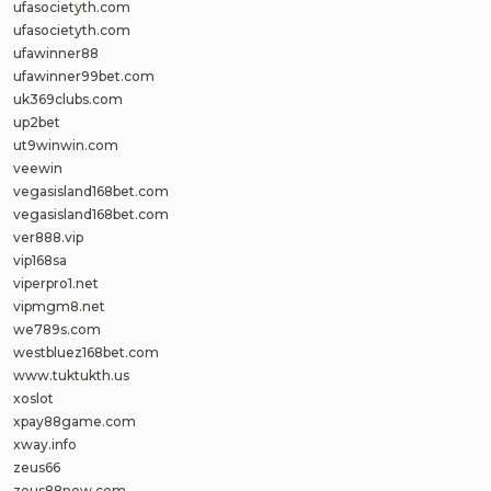
ufasocietyth.com
ufasocietyth.com
ufawinner88
ufawinner99bet.com
uk369clubs.com
up2bet
ut9winwin.com
veewin
vegasisland168bet.com
vegasisland168bet.com
ver888.vip
vip168sa
viperpro1.net
vipmgm8.net
we789s.com
westbluez168bet.com
www.tuktukth.us
xoslot
xpay88game.com
xway.info
zeus66
zeus88new.com