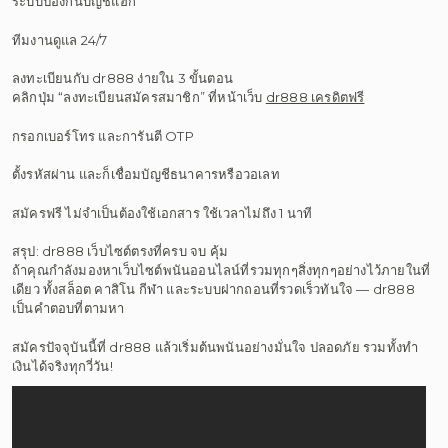
ระบบป้องกันบัญชีแฮก
ทีมงานดูแล 24/7
ลงทะเบียนกับ dr888 ง่ายใน 3 ขั้นตอน
คลิกปุ่ม “ลงทะเบียนสมัครสมาชิก” ที่หน้าเว็บ
dr888 เครดิตฟรี
กรอกเบอร์โทร และการันตี OTP
ตั้งรหัสผ่าน และก็เชื่อมบัญชีธนาคารหรือวอเลท
สมัครฟรี ไม่จำเป็นต้องใช้เอกสาร ใช้เวลาไม่ถึง 1 นาที
สรุป: dr888 เว็บไซต์ตรงที่ครบ จบ คุ้ม
ถ้าคุณกำลังมองหาเว็บไซต์พนันออนไลน์ที่รวมทุกๆสิ่งทุกๆอย่างไว้ภายในที่
เดียว ทั้งสล็อต คาสิโน กีฬา และระบบฝากถอนที่รวดเร็วทันใจ — dr888
เป็นคำตอบที่ตามหา
สมัครปัจจุบันนี้ที่ dr888 แล้วเริ่มต้นพนันอย่างมั่นใจ ปลอดภัย รวมทั้งทำ
เงินได้จริงทุกวี่วัน!