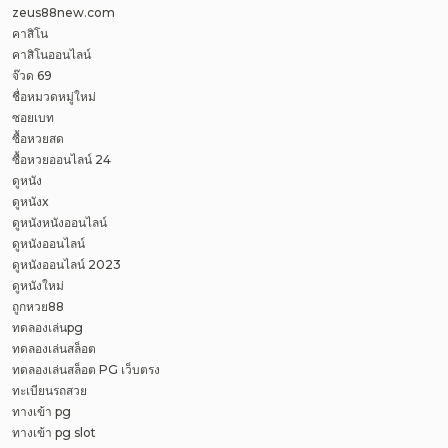
zeus88new.com
คาสิโน
คาสิโนออนไลน์
จ๊วด 69
ชื่อหมวดหมู่ใหม่
ซอยเบท
ซื้อหวยสด
ซื้อหวยออนไลน์ 24
ดูหนัง
ดูหนังx
ดูหนังหนังออนไลน์
ดูหนังออนไลน์
ดูหนังออนไลน์ 2023
ดูหนังใหม่
ถูกหวย88
ทดลองเล่นpg
ทดลองเล่นสล็อต
ทดลองเล่นสล็อต PG เว็บตรง
ทะเบียนรถสวย
ทางเข้า pg
ทางเข้า pg slot