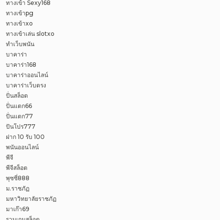
ทางเข้า Sexy168
ทางเข้าpg
ทางเข้าxo
ทางเข้าเล่น slotxo
ทำเว็บพนัน
บาคาร่า
บาคาร่า168
บาคาร่าออนไลน์
บาคาร่าเว็บตรง
ปั่นสล็อต
ปั่นแตก66
ปั่นแตก77
ปันโปร777
ฝาก 10 รับ 100
พนันออนไลน์
พีจี
พีจีสล็อต
พุซซี่888
ม.ราชภัฏ
มหาวิทยาลัยราชภัฏ
มาเก๊า69
รวมเกมสล็อต