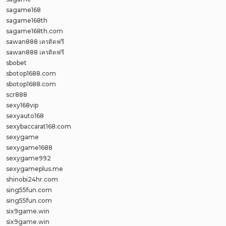
sagame168
sagame168th
sagame168th.com
sawan888 เครดิตฟรี
sawan888 เครดิตฟรี
sbobet
sbotop1688.com
sbotop1688.com
scr888
sexy168vip
sexyauto168
sexybaccarat168.com
sexygame
sexygame1688
sexygame992
sexygameplus.me
shinobi24hr.com
sing55fun.com
sing55fun.com
six9game.win
six9game.win