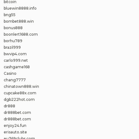
bitcoin
bluewin8888.info
bng55
bombet888.win
bonus888
boonlert1688.com
borhu789
brazil999
bwvip4.com
carlo999.net
cashgame168
Casino
chang7777
chinatown888.win
cupcake88x.com
dgb222hot.com
dr888
dr888bet.com
dr888bet.com
enjoy24.fun
erisauto.site
eu369clubs.com