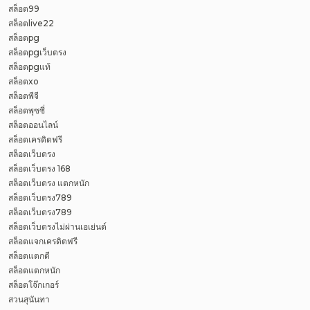
สล็อต99
สล็อตlive22
สล็อตpg
สล็อตpgเว็บตรง
สล็อตpgแท้
สล็อตxo
สล็อตพีจี
สล็อตพุซซี่
สล็อตออนไลน์
สล็อตเครดิตฟรี
สล็อตเว็บตรง
สล็อตเว็บตรง 168
สล็อตเว็บตรง แตกหนัก
สล็อตเว็บตรง789
สล็อตเว็บตรง789
สล็อตเว็บตรงไม่ผ่านเอเย่นต์
สล็อตแจกเครดิตฟรี
สล็อตแตกดี
สล็อตแตกหนัก
สล็อตโจ๊กเกอร์
สวนสุนันทา