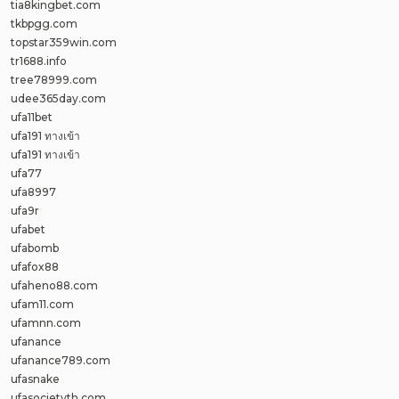
tia8kingbet.com
tkbpgg.com
topstar359win.com
tr1688.info
tree78999.com
udee365day.com
ufa11bet
ufa191 ทางเข้า
ufa191 ทางเข้า
ufa77
ufa8997
ufa9r
ufabet
ufabomb
ufafox88
ufaheno88.com
ufam11.com
ufamnn.com
ufanance
ufanance789.com
ufasnake
ufasocietyth.com