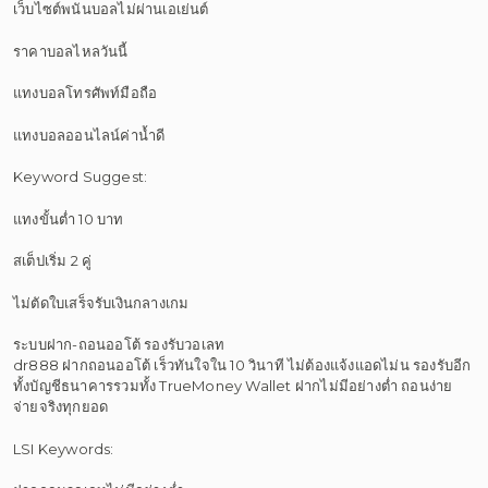
เว็บไซต์พนันบอลไม่ผ่านเอเย่นต์
ราคาบอลไหลวันนี้
แทงบอลโทรศัพท์มือถือ
แทงบอลออนไลน์ค่าน้ำดี
Keyword Suggest:
แทงขั้นต่ำ 10 บาท
สเต็ปเริ่ม 2 คู่
ไม่ตัดใบเสร็จรับเงินกลางเกม
ระบบฝาก-ถอนออโต้ รองรับวอเลท
dr888 ฝากถอนออโต้ เร็วทันใจใน 10 วินาที ไม่ต้องแจ้งแอดไม่น รองรับอีก
ทั้งบัญชีธนาคารรวมทั้ง TrueMoney Wallet ฝากไม่มีอย่างต่ำ ถอนง่าย
จ่ายจริงทุกยอด
LSI Keywords: