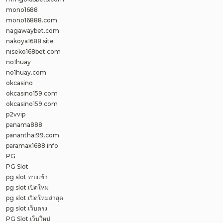
mono1688
mono16888.com
nagawaybet.com
nakoya1688.site
niseko168bet.com
no1huay
no1huay.com
okcasino
okcasino159.com
okcasino159.com
p2vvip
panama888
pananthai99.com
paramax1688.info
PG
PG Slot
pg slot ทางเข้า
pg slot เปิดใหม่
pg slot เปิดใหม่ล่าสุด
pg slot เว็บตรง
PG Slot เว็บใหม่