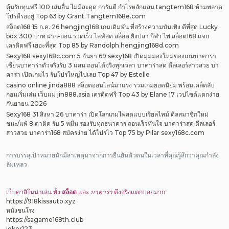
คุ้มรับทุนฟรี 100 เล่นลื่น ไม่มีสะดุด การันตี กำไรหลักแสน tangtem168 ห้ามพลาด
โปรดีรออยู่ Top 63 by Grant Tangtem168e.com
สล็อต168 15 ก.ค. 26 hengjing168 เกมเดิมพัน ที่สร้างความบันเทิง ดีที่สุด Lucky
box 300 บาท ฝาก-ถอน รวดเร็ว ไลฟ์สด สล็อต ยิงปลา กีฬา ไพ่ สล็อต168 แจก
เครดิตฟรี เยอะที่สุด Top 85 by Randolph hengjing168d.com
Sexy168 sexy168c.com 5 กันยา 69 sexy168 เปิดมุมมองใหม่ของเกมบาคาร่า
เซียนบาคาร่าตัวจริงรับ 3 แสน ถอนได้จริงทุกเวลา บาคาร่าสด ดีลเลอร์สาวสวย บา
คาร่า เปิดเกมไว รับโปรใหญ่ไปเลย Top 47 by Estelle
casino online jinda888 สล็อตออนไลน์มาแรง รวมเกมยอดนิยม พร้อมเคล็ดลับ
ก่อนเริ่มเล่น เว็บแม่ jin888.asia เครดิตฟรี Top 43 by Elane 17 เวปไซต์แตกง่าย
กันยายน 2026
Sexy168 31 สิงหา 26 บาคาร่า เปิดโลกเกมไพ่สดแบบเรียลไทม์ ดีลสมาชิกใหม่
ชนะ/แพ้ 8 ตาติด รับ 5 หมื่น รองรับทุกธนาคาร ถอนเร็วทันใจ บาคาร่าสด ดีลเลอร์
สาวสวย บาคาร่า168 สมัครง่าย ได้โปรไว Top 75 by Pilar sexy168c.com
การบรรลุเป้าหมายมักมีสาเหตุมาจากการยืนยันตัวตนในเวลาที่คุณรู้สึกว่าคุณกำลัง
ล้มเหลว
เว็บคาสิโนน่าเล่น ทั้ง
สล็อต
และ
บาคาร่า
ตึงจริงแตกบ่อยมาก
https://918kissauto.xyz
หนังชนโรง
https://sagame168th.club
joker123