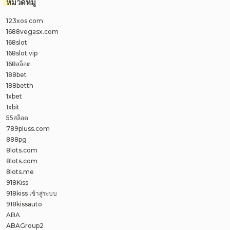
หมวดหมู่
123xos.com
1688vegasx.com
168slot
168slot.vip
168สล็อต
188bet
188betth
1xbet
1xbit
55สล็อต
789pluss.com
888pg
8lots.com
8lots.com
8lots.me
918Kiss
918kiss เข้าสู่ระบบ
918kissauto
ABA
ABAGroup2