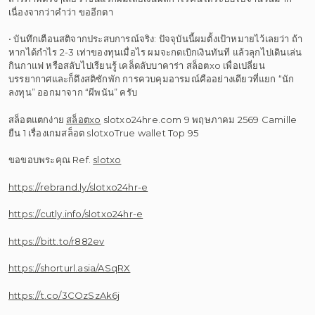
เนื่องจากว่าคำว่า ขออีกตา
• บันทึกเตือนสติจากประสบการณ์จริง: ปัจจุบันนี้ผมตั้งเป้าหมายไว้เลยว่า ถ้า
หากได้กำไร 2-3 เท่าของทุนเมื่อไร ผมจะกดเบิกเงินทันที แล้วลุกไปเดินเล่น
กินกาแฟ หรือสลับไปเรียนรู้ เคล็ดลับบาคาร่า สล็อตxo เพื่อเปลี่ยน
บรรยากาศและก็ดึงสติซักพัก การควบคุมอารมณ์คืออย่างเดียวที่แยก “นัก
ลงทุน” ออกมาจาก “ผีพนัน” ครับ
สล็อตแตกง่าย
สล็อตxo
slotxo24hre.com 9 พฤษภาคม 2569 Camille
ยืน 1 เรื่องเกมสล็อต slotxoTrue wallet Top 95
ขอขอบพระคุณ Ref.
slotxo
https://rebrand.ly/slotxo24hr-e
https://cutly.info/slotxo24hr-e
https://bitt.to/r882ev
https://shorturl.asia/ASqRX
https://t.co/3COzSzAk6j