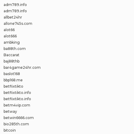
adm789.info
adm789.info
allbet24hr
allone745s.com
alot66
alot666
ambking
ba88th.com
Baccarat
baj88thb
bar4game24hr.com
baslot168
bbp168.me
betflixtikto
betflixtikto.info
betflixtikto.info
betm4vip.com
betway
betwin6666.com
bio285th.com
bitcoin