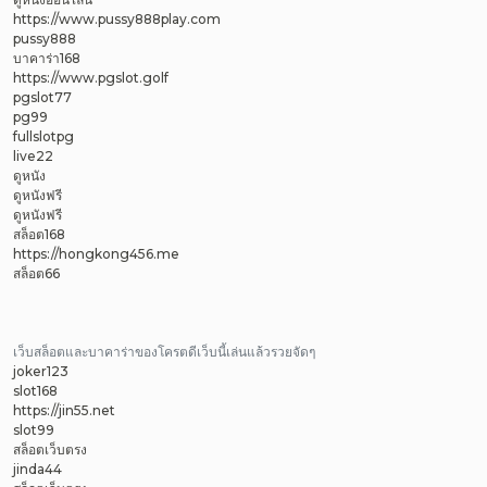
https://www.pussy888play.com
pussy888
บาคาร่า168
https://www.pgslot.golf
pgslot77
pg99
fullslotpg
live22
ดูหนัง
ดูหนังฟรี
ดูหนังฟรี
สล็อต168
https://hongkong456.me
สล็อต66
เว็บสล็อตและบาคาร่าของโครตดีเว็บนี้เล่นแล้วรวยจัดๆ
joker123
slot168
https://jin55.net
slot99
สล็อตเว็บตรง
jinda44