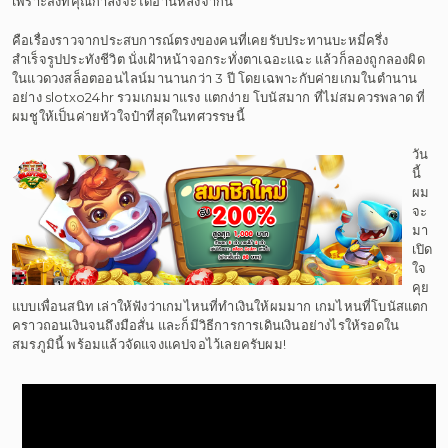
เพราะสิ่งที่คุณกำลังจะได้อ่านหลังจากนี้
คือเรื่องราวจากประสบการณ์ตรงของคนที่เคยรับประทานบะหมี่ครึ่ง
สำเร็จรูปประทังชีวิต นั่งเฝ้าหน้าจอกระทั่งตาเฉอะแฉะ แล้วก็ลองถูกลองผิด
ในแวดวงสล็อตออนไลน์มานานกว่า 3 ปี โดยเฉพาะกับค่ายเกมในตำนาน
อย่าง slotxo24hr รวมเกมมาแรง แตกง่าย โบนัสมาก ที่ไม่สมควรพลาด ที่
ผมชูให้เป็นค่ายหัวใจป๋าที่สุดในทศวรรษนี้
วัน
นี้
ผม
จะ
มา
เปิด
ใจ
คุย
แบบเพื่อนสนิท เล่าให้ฟังว่าเกมไหนที่ทำเงินให้ผมมาก เกมไหนที่โบนัสแตก
คราวถอนเงินจนถึงมือสั่น และก็มีวิธีการการเดินเงินอย่างไรให้รอดใน
สมรภูมินี้ พร้อมแล้วจัดแจงแคปจอไว้เลยครับผม!