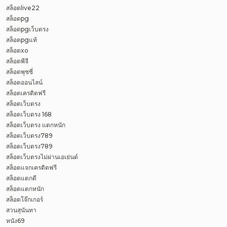
สล็อตlive22
สล็อตpg
สล็อตpgเว็บตรง
สล็อตpgแท้
สล็อตxo
สล็อตพีจี
สล็อตพุซซี่
สล็อตออนไลน์
สล็อตเครดิตฟรี
สล็อตเว็บตรง
สล็อตเว็บตรง 168
สล็อตเว็บตรง แตกหนัก
สล็อตเว็บตรง789
สล็อตเว็บตรง789
สล็อตเว็บตรงไม่ผ่านเอเย่นต์
สล็อตแจกเครดิตฟรี
สล็อตแตกดี
สล็อตแตกหนัก
สล็อตโจ๊กเกอร์
สวนสุนันทา
หนัง69