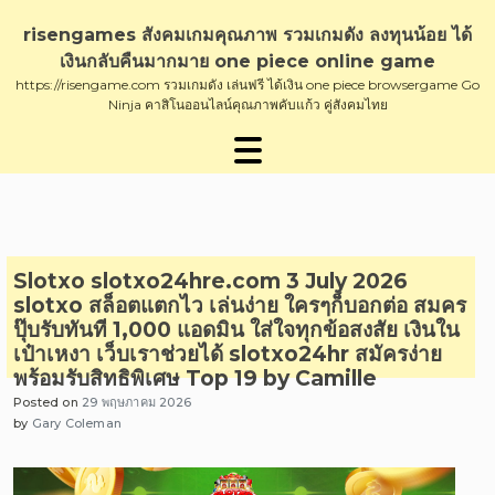
Skip
to
risengames สังคมเกมคุณภาพ รวมเกมดัง ลงทุนน้อย ได้
content
เงินกลับคืนมากมาย one piece online game
https://risengame.com รวมเกมดัง เล่นฟรี ได้เงิน one piece browsergame Go
Ninja คาสิโนออนไลน์คุณภาพคับแก้ว คู่สังคมไทย
Slotxo slotxo24hre.com 3 July 2026
slotxo สล็อตแตกไว เล่นง่าย ใครๆก็บอกต่อ สมคร
ปุ๊บรับทันที 1,000 แอดมิน ใส่ใจทุกข้อสงสัย เงินใน
เป๋าเหงา เว็บเราช่วยได้ slotxo24hr สมัครง่าย
พร้อมรับสิทธิพิเศษ Top 19 by Camille
Posted on
29 พฤษภาคม 2026
by
Gary Coleman