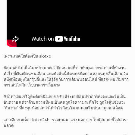
เพราะเหตุใดต้องเป็น slotxo
ย้อนกลับไปเมื่อโดยประมาณ 2 ปีก่อน ผมก็ราวกับบุคลากรสถานที่ทำงาน
ทั่วไปที่เงินเดือนชนเดือน แถมยังมีหนี้บัตรเครดิตตามหลอนทุกสิ้นเดือน วัน
หนึ่งเพื่อนฝูงในกรุ๊ปชี้แนะให้รู้จักกับการเดิมพันออนไลน์ ทีแรกๆผมเริ่มจาก
การเล่นไพ่ใน เว็บบาคาร่าเว็บตรง
ซึ่งก็ทำเงินเจริญระดับหนึ่งเลยขอรับ มีระบบป้อมปราการคงจะและไม่เป็น
อันตราย แต่ว่าด้วยความที่ผมเป็นคนถูกใจความระทึกใจ ถูกใจลุ้นจังหวะ
“ส้มร่วง” ที่ลงทุนน้อยแต่ว่าได้กำไรก้อนโต ผมเลยเริ่มหันมาดูเกมสล็อต
เจาะลึกเกมเด็ด slotxo24hr รวมเกมมาแรง แตกง่าย โบนัสมาก ที่ไม่ควร
พลาด