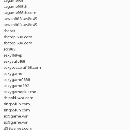
sagame168
sagame168th
sagame168th.com
sawan888 เครดิตฟรี
sawan888 เครดิตฟรี
sbobet
sbotop1688.com
sbotop1688.com
scr888
sexy168vip
sexyauto168
sexybaccarat168.com
sexygame
sexygame1688
sexygame992
sexygameplus.me
shinobi24hr.com
sing55fun.com
sing55fun.com
six9game.win
six9game.win
sl99games.com