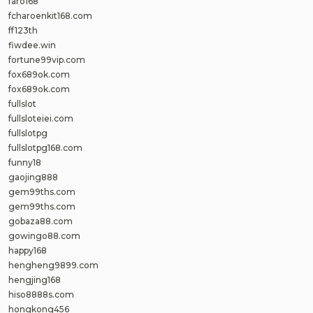
faro168
fcharoenkit168.com
ff123th
fiwdee.win
fortune99vip.com
fox689ok.com
fox689ok.com
fullslot
fullsloteiei.com
fullslotpg
fullslotpg168.com
funny18
gaojing888
gem99ths.com
gem99ths.com
gobaza88.com
gowingo88.com
happy168
hengheng9899.com
hengjing168
hiso8888s.com
hongkong456