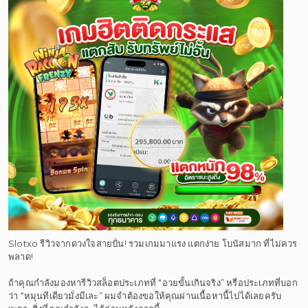
Slotxo รีวิวจากดวงใจสายปั่น! รวมเกมมาแรง แตกง่าย โบนัสมาก ที่ไม่ควร
พลาด!
ถ้าคุณกำลังมองหารีวิวสล็อตประเภทที่ “อวยขั้นเกินจริง” หรือประเภทที่บอก
ว่า “หมุนทีเดียวมั่งมีเละ” ผมจำต้องขอให้คุณผ่านเนื้อหานี้ไปได้เลยครับ