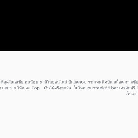
ี่สุดในเอเชีย ทุนน้อย
คาสิโนออนไลน์ ปั่นแตก66 รวมเทคนิคปั่น สล็อต จากเซียนต
็อต แตกง่าย ให้เยอะ Top
เงินได้จริงทุกวัน เว็บใหญ่ puntaek66.bar เครดิตฟร
เว็บแ