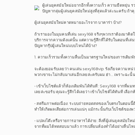
ผู้เล่นยุคสมัยใหม่อยากอีกทั้งความเร็ว ความยืดหยุ่น 
ปัญหากลุ่มผู้เล่นยุคสมัยใหม่สูงที่สุดแล้วล่ะนะครับ 
ผู้เล่นยุคสมัยใหม่คาดหมายอะไรจาก บาคาร่า บ้าง?
ถ้าเรามองในมุมคนที่เล่น sexy168 จริงๆพวกเราต้องมาคิดในม
บริการจากความดังแค่นั้น แต่ความรู้สึกที่ได้รับในตอนที่เ
ปัญหากรุ๊ปผู้เล่นใหม่แบบไหนได้บ้าง?
1. ความเร็วรวมทั้งความลื่นเป็นมาตรฐานใหม่ของการเดิมพั
จะต้องยอมรับเลยว่า คนเล่น sexy168vip รังเกียจความหน่วงเล
พวกเขาจะไม่กลับมาเล่นอีกเลยล่ะครับผม ฮ่า… เพราะฉะนั้
• เข้าเว็บไซต์แล้วก็ห้องเดิมพันได้ทันที: Sexy168 จากที
เลยล่ะขอรับ คุณจะรู้สึกได้เลยว่า เข้าเว็บไซต์ได้ทันที เลือ
• สตรีมภาพต่อเนื่อง: ระบบถ่ายทอดสดของเว็บตรงในตอนนี้ดีย
ทำให้เกิดผลเสียต่อการเล่นแน่ๆ แม้กระนั้นกับเว็บไซต์ของ
• แปลงโต๊ะหรือรายการอาหารได้ง่าย: สิ่งที่ผู้เล่นยุคสมัยให
จากที่ผมได้ทดสอบมาแล้ว การเปลี่ยนห้องทำได้อย่างลื่นไหล