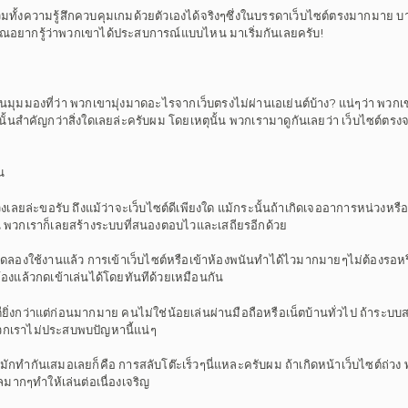
รวมทั้งความรู้สึกควบคุมเกมด้วยตัวเองได้จริงๆซึ่งในบรรดาเว็บไซต์ตรงมากมาย บาค
ถ้าคุณอยากรู้ว่าพวกเขาได้ประสบการณ์แบบไหน มาเริ่มกันเลยครับ!
ุมมองที่ว่า พวกเขามุ่งมาดอะไรจากเว็บตรงไม่ผ่านเอเย่นต์บ้าง? แน่ๆว่า พวกเข
ล่นนั้นสำคัญกว่าสิ่งใดเลยล่ะครับผม โดยเหตุนั้น พวกเรามาดูกันเลยว่า เว็บไซต์
น
ยล่ะขอรับ ถึงแม้ว่าจะเว็บไซต์ดีเพียงใด แม้กระนั้นถ้าเกิดเจออาการหน่วงหรือดี
น พวกเราก็เลยสร้างระบบที่สนองตอบไวและเสถียรอีกด้วย
่ผมทดลองใช้งานแล้ว การเข้าเว็บไซต์หรือเข้าห้องพนันทำได้ไวมากมายๆไม่ต้องรอห
กห้องแล้วกดเข้าเล่นได้โดยทันทีด้วยเหมือนกัน
ิ่งกว่าแต่ก่อนมากมาย คนไม่ใช่น้อยเล่นผ่านมือถือหรือเน็ตบ้านทั่วไป ถ้าระบบส
พวกเราไม่ประสบพบปัญหานี้แน่ๆ
ม่มักทำกันเสมอเลยก็คือ การสลับโต๊ะเร็วๆนี่แหละครับผม ถ้าเกิดหน้าเว็บไซต์ถ่วง 
มากๆทำให้เล่นต่อเนื่องเจริญ