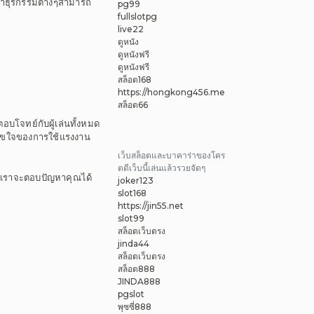
าวทำธุรกรรมต่างๆสามารถ
pg99
fullslotpg
live22
ดูหนัง
ดูหนังฟรี
ดูหนังฟรี
สล็อต168
https://hongkong456.me
สล็อต66
ตอบโจทย์กับผู้เล่นทั้งหมด
สุขใจของการใช้แรงงาน
เว็บสล็อตและบาคาร่าของโคร
ตดีเว็บนี้เล่นแล้วรวยจัดๆ
พวกเราจะตอบปัญหาคุณได้
joker123
slot168
https://jin55.net
slot99
สล็อตเว็บตรง
jinda44
สล็อตเว็บตรง
สล็อต888
JINDA888
pgslot
พุซซี่888