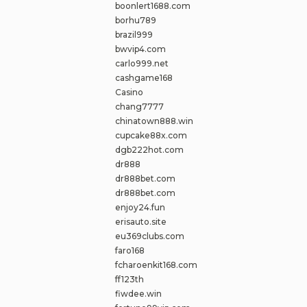
boonlert1688.com
borhu789
brazil999
bwvip4.com
carlo999.net
cashgame168
Casino
chang7777
chinatown888.win
cupcake88x.com
dgb222hot.com
dr888
dr888bet.com
dr888bet.com
enjoy24.fun
erisauto.site
eu369clubs.com
faro168
fcharoenkit168.com
ff123th
fiwdee.win