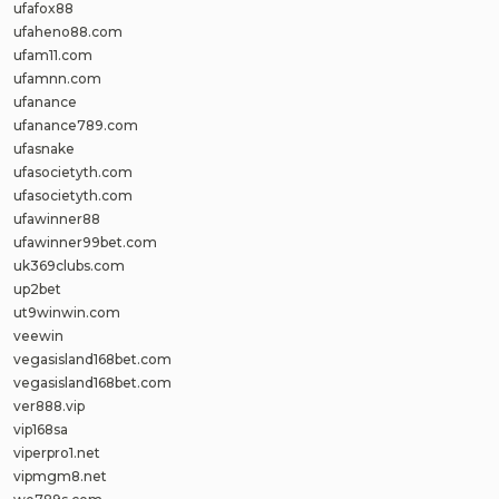
ufafox88
ufaheno88.com
ufam11.com
ufamnn.com
ufanance
ufanance789.com
ufasnake
ufasocietyth.com
ufasocietyth.com
ufawinner88
ufawinner99bet.com
uk369clubs.com
up2bet
ut9winwin.com
veewin
vegasisland168bet.com
vegasisland168bet.com
ver888.vip
vip168sa
viperpro1.net
vipmgm8.net