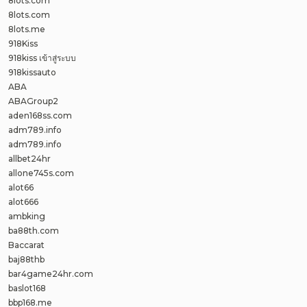
8lots.com
8lots.com
8lots.me
918Kiss
918kiss เข้าสู่ระบบ
918kissauto
ABA
ABAGroup2
aden168ss.com
adm789.info
adm789.info
allbet24hr
allone745s.com
alot66
alot666
ambking
ba88th.com
Baccarat
baj88thb
bar4game24hr.com
baslot168
bbp168.me