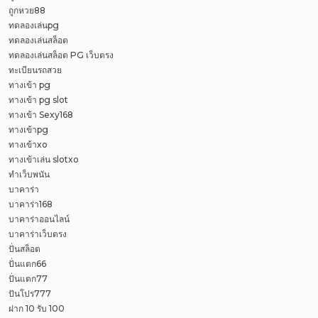
ถูกหวย88
ทดลองเล่นpg
ทดลองเล่นสล็อต
ทดลองเล่นสล็อต PG เว็บตรง
ทะเบียนรถสวย
ทางเข้า pg
ทางเข้า pg slot
ทางเข้า Sexy168
ทางเข้าpg
ทางเข้าxo
ทางเข้าเล่น slotxo
ทำเว็บพนัน
บาคาร่า
บาคาร่า168
บาคาร่าออนไลน์
บาคาร่าเว็บตรง
ปั่นสล็อต
ปั่นแตก66
ปั่นแตก77
ปันโปร777
ฝาก 10 รับ 100