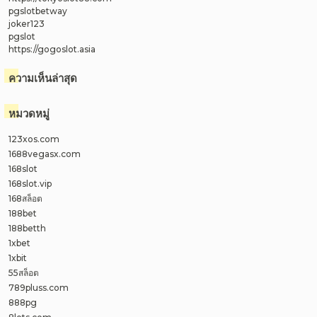
pgslotbetway
joker123
pgslot
https://gogoslot.asia
ความเห็นล่าสุด
หมวดหมู่
123xos.com
1688vegasx.com
168slot
168slot.vip
168สล็อต
188bet
188betth
1xbet
1xbit
55สล็อต
789pluss.com
888pg