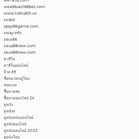
we789s.com
westbluez168bet.com
www.tuktukth.us
xoslot
xpay88game.com
xway.info
zeus66
zeus88new.com
zeus88new.com
คาสิโน
คาสิโนออนไลน์
จ๊วด 69
ชื่อหมวดหมู่ใหม่
ซอยเบท
ซื้อหวยสด
ซื้อหวยออนไลน์ 24
ดูหนัง
ดูหนังx
ดูหนังหนังออนไลน์
ดูหนังออนไลน์
ดูหนังออนไลน์ 2023
ดูหนังใหม่