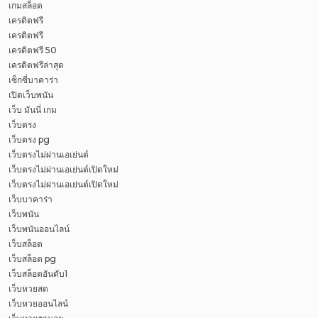
เกมสล็อต
เครดิตฟรี
เครดิตฟรี
เครดิตฟรี 50
เครดิตฟรีล่าสุด
เซ็กซี่บาคาร่า
เปิดเว็บพนัน
เว็บ มันนี่ เกม
เว็บตรง
เว็บตรง pg
เว็บตรงไม่ผ่านเอเย่นต์
เว็บตรงไม่ผ่านเอเย่นต์เปิดใหม่
เว็บตรงไม่ผ่านเอเย่นต์เปิดใหม่
เว็บบาคาร่า
เว็บพนัน
เว็บพนันออนไลน์
เว็บสล็อต
เว็บสล็อต pg
เว็บสล็อตอันดับ1
เว็บหวยสด
เว็บหวยออนไลน์