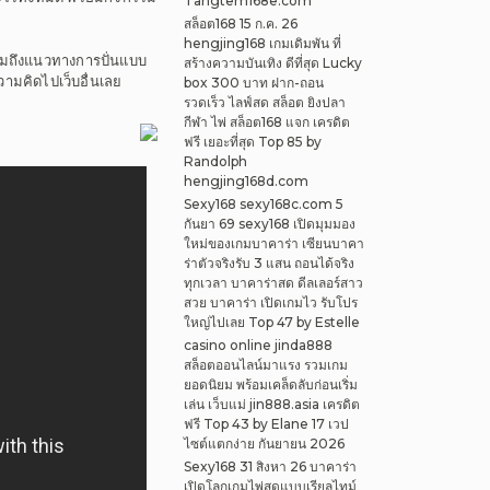
Tangtem168e.com
สล็อต168 15 ก.ค. 26
hengjing168 เกมเดิมพัน ที่
รวมถึงแนวทางการปั่นแบบ
สร้างความบันเทิง ดีที่สุด Lucky
วามคิดไปเว็บอื่นเลย
box 300 บาท ฝาก-ถอน
รวดเร็ว ไลฟ์สด สล็อต ยิงปลา
กีฬา ไพ่ สล็อต168 แจก เครดิต
ฟรี เยอะที่สุด Top 85 by
Randolph
hengjing168d.com
Sexy168 sexy168c.com 5
กันยา 69 sexy168 เปิดมุมมอง
ใหม่ของเกมบาคาร่า เซียนบาคา
ร่าตัวจริงรับ 3 แสน ถอนได้จริง
ทุกเวลา บาคาร่าสด ดีลเลอร์สาว
สวย บาคาร่า เปิดเกมไว รับโปร
ใหญ่ไปเลย Top 47 by Estelle
casino online jinda888
สล็อตออนไลน์มาแรง รวมเกม
ยอดนิยม พร้อมเคล็ดลับก่อนเริ่ม
เล่น เว็บแม่ jin888.asia เครดิต
ฟรี Top 43 by Elane 17 เวป
ไซต์แตกง่าย กันยายน 2026
Sexy168 31 สิงหา 26 บาคาร่า
เปิดโลกเกมไพ่สดแบบเรียลไทม์