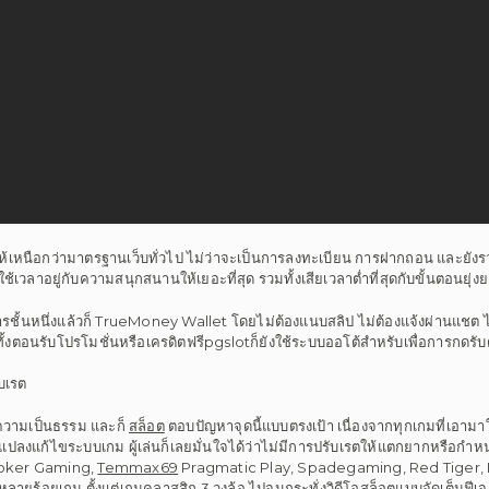
งให้เหนือกว่ามาตรฐานเว็บทั่วไป ไม่ว่าจะเป็นการลงทะเบียน การฝากถอน และยังร
ใช้เวลาอยู่กับความสนุกสนานให้เยอะที่สุด รวมทั้งเสียเวลาต่ำที่สุดกับขั้นตอนยุ่ง
คารชั้นหนึ่งแล้วก็ TrueMoney Wallet โดยไม่ต้องแนบสลิป ไม่ต้องแจ้งผ่านแชต 
ะทั้งตอนรับโปรโมชั่นหรือเครดิตฟรีpgslotก็ยังใช้ระบบออโต้สำหรับเพื่อการกดรับ
ับเรต
อง ความเป็นธรรม และก็
สล็อต
ตอบปัญหาจุดนี้แบบตรงเป้า เนื่องจากทุกเกมที่เอาม
การดัดแปลงแก้ไขระบบเกม ผู้เล่นก็เลยมั่นใจได้ว่าไม่มีการปรับเรตให้แตกยากหรือก
, Joker Gaming,
Temmax69
Pragmatic Play, Spadegaming, Red Tiger, Bl
ายร้อยเกม ตั้งแต่เกมคลาสสิก 3 วงล้อ ไปจนกระทั่งวิดีโอสล็อตแบบจัดเต็มฟีเจอร์ 