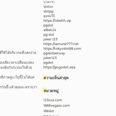
บาคาร่า
slotxo
slotpg
ดูหนังโป๊
https://1xbetth.vip
pgslot
allbet24
pg slot
joker 123
https://samurai777.net
https://tokyoslot88.com
่ใช้ได้จริง เกมที่แตกง่าย
pgslotbetway
joker123
้องเสียเวลาเปลี่ยนแปลง
pgslot
้องลุ้นกับระบบเว็บด้วย
https://gogoslot.asia
ภาพสูง เว็บนี้ไม่ได้แค่
ความเห็นล่าสุด
วันนี้ แล้วคุณจะทราบว่า
หมวดหมู่
123xos.com
1688vegasx.com
168slot