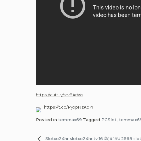
https://cutt.ly/srv8ArWs
https://t.co/PyxpNzKpYH
Posted in
temmax69
Tagged
PGSlot
,
temmax6
แนะแนว
Slotxo24hr slotxo24hr.tv 16 มิถุนายน 2568 slo