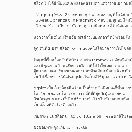
สล็อต ไม่ได้มีเพียงแค่เกมสล็อตธรรมดา แต่ว่ารวมเอาเกมสล็อ
• Mahjong Ways 2 จากค่าย pgslot เกมสายมูที่โบนัสเข้
• Sweet Bonanza จาก Pragmatic Play เกมลูกอมสีสดใส
• Roma X จาก Joker Gaming เกมธีมทหารที่โบนัสคอมโ
นอกจากนี้ยังมีเกมใหม่อัปเดตเข้าระบบทุกอาทิตย์ พร้อม
จุดเด่นทั้งผองที่ สล็อต Temmax69 ให้ได้มากกว่าเว็บไซต์ส
ในยุคที่เว็บสล็อตกำเนิดใหม่รายวัน temmax69 คือหนึ่งในไม่ก
และมีคุณภาพ ไปจนถึงการบริการที่โปร่งใสและก็รวดเร็ว
ผู้เล่นหลายคนเริ่มจากทดลอง แล้วท้ายที่สุดเลือก สล็อต เป็
เว็บไปเรื่อยๆการได้เล่นpgslotในเว็บที่ให้ทุกอย่างครบ ทำให้
pgslot เป็นเว็บสล็อตที่พร้อมเป็นทั้งจุดกำเนิดและก็ที่หมาย
ให้บริการเกม แต่ให้ประสบการณ์ที่ดีที่สุดกับผู้เล่นทุกคน
ถ้าเกิดคุณเคยเจอเว็บไซต์ที่ระบบช้า โปรโมชั่นสลับซับซ้
เว็บสล็อตที่ดีจริงๆคืออะไร
เว็บตรง slot สล็อต tm69.co 11 June 68 Tresa คาสิโน
ขอขอบพระคุณเว็บ
temmax69