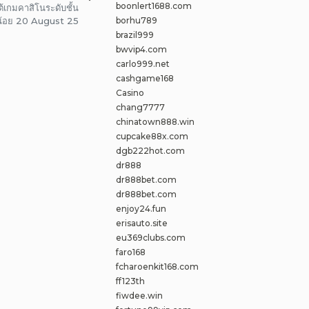
boonlert1688.com
้เกมคาสิโนระดับชั้น
borhu789
นน้อย 20 August 25
brazil999
bwvip4.com
carlo999.net
cashgame168
Casino
chang7777
chinatown888.win
cupcake88x.com
dgb222hot.com
dr888
dr888bet.com
dr888bet.com
enjoy24.fun
erisauto.site
eu369clubs.com
faro168
fcharoenkit168.com
ff123th
fiwdee.win