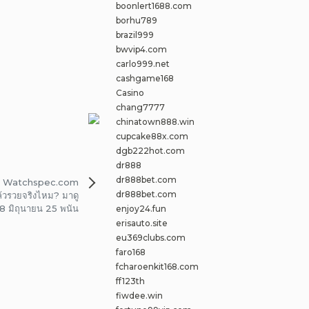
boonlert1688.com
borhu789
brazil999
bwvip4.com
carlo999.net
cashgame168
Casino
chang7777
chinatown888.win
cupcake88x.com
dgb222hot.com
dr888
dr888bet.com
ต168 Watchspec.com
dr888bet.com
้วรวยจริงไหม? มาดู
 8 มิถุนายน 25 พนัน
enjoy24.fun
erisauto.site
eu369clubs.com
faro168
fcharoenkit168.com
ff123th
fiwdee.win