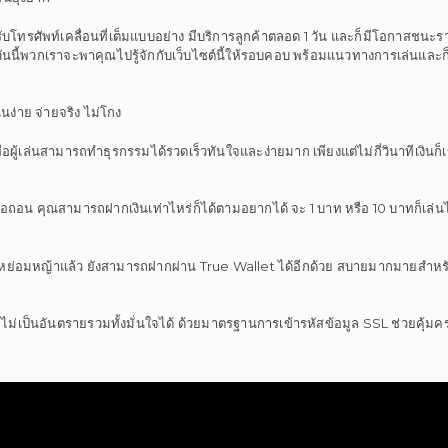
ับโทรศัพท์เคลื่อนที่เต็มแบบอย่าง มีบริการลูกค้าตลอด 1 วัน และก็มีโอกาสชนะร
 วันนี้พวกเราจะพาคุณไปรู้จักกับเว็บไซต์นี้ให้รอบคอบ พร้อมแนวทางการเล่นและ
ง่าย จ่ายจริง ไม่โกง
อผู้เล่นสามารถทำธุรกรรมได้รวดเร็วทันใจและง่ายมาก เพียงแต่ไม่กี่วินาทีเงินก็
ถอน คุณสามารถฝากเงินเท่าไหร่ก็ได้ตามอยากได้ จะ 1 บาท หรือ 10 บาทก็เล่นได้ 
ย่อมหญ้าแล้ว ยังสามารถฝากผ่าน True Wallet ได้อีกด้วย สบายมากมายสำหรั
่เป็นอันตรายรวมทั้งมั่นใจได้ ด้วยมาตรฐานการเข้ารหัสข้อมูล SSL ช่วยคุ้ม