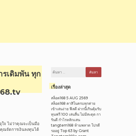
ค้นหา
เดิมพัน ทุก
สำหรับ:
เรื่องล่าสุด
168.tv
สล็อต168 5 AUG 2569
สล็อต168 คาสิโนครบทุกค่าย
เข้าเล่นง่าย ฟีลดี ฝากนี้เกินคุ้มรับ
ทุนฟรี 100 เล่นลื่น ไม่มีสะดุด กา
รันตี กำไรหลักแสน
ุใจ ไม่ว่าคุณจะเป็นมือ
tangtem168 ห้ามพลาด โปรดี
้คุณจัดการเงินลงทุนได้
รออยู่ Top 63 by Grant