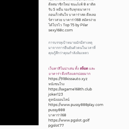
ดีลสมาชิกใหม่ ชนะ/แพ้ 8 ตาติด
รับ 5 หมื่น รองรับทุกธนาคาร
ถอนเร็วทันใจ บาคาร่าสด ดีลเลอ
ร์สาวสวย บาคาร่า168 สมัครง่าย
ได้โปรไว Top 75 by Pilar
sexy168c.com
การบรรลุเป้าหมายมักมีสาเหตุ
มาจากการยืนยันตัวตนในเวลาที่
คุณรู้สึกว่าคุณกำลังล้มเหลว
เว็บคาสิโนน่าเล่น ทั้ง
สล็อต
และ
บาคาร่า
ตึงจริงแตกบ่อยมาก
https://918kissauto.xyz
หนังชนโรง
https://sagame168th.club
joker123
ดูหนังออนไลน์
https://www.pussy888play.com
pussy888
บาคาร่า168
https://www.pgslot.golf
pgslot77