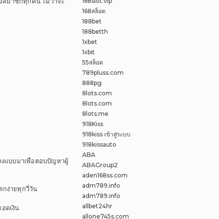
ื่อสมาชิกทุกคน ไม่ว่าจะ
168slot.vip
168สล็อต
188bet
188betth
1xbet
1xbit
55สล็อต
789pluss.com
888pg
8lots.com
8lots.com
8lots.me
918Kiss
918kiss เข้าสู่ระบบ
918kissauto
ABA
างแบบมาเพื่อตอบปัญหาผู้
ABAGroup2
aden168ss.com
adm789.info
ง่ายทุกวี่วัน
adm789.info
allbet24hr
ยอดเงิน
allone745s.com