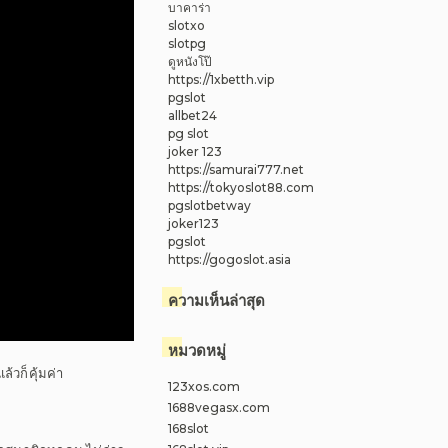
บาคาร่า
slotxo
slotpg
ดูหนังโป๊
https://1xbetth.vip
pgslot
allbet24
pg slot
joker 123
https://samurai777.net
https://tokyoslot88.com
pgslotbetway
joker123
pgslot
https://gogoslot.asia
ความเห็นล่าสุด
หมวดหมู่
้วก็คุ้มค่า
123xos.com
1688vegasx.com
168slot