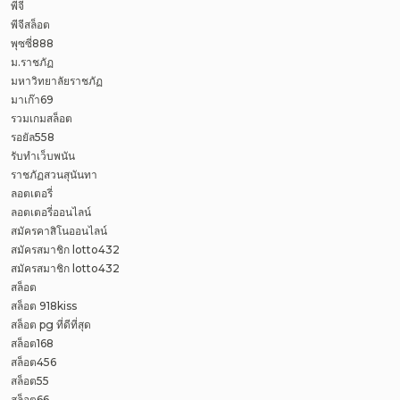
พีจี
พีจีสล็อต
พุซซี่888
ม.ราชภัฏ
มหาวิทยาลัยราชภัฏ
มาเก๊า69
รวมเกมสล็อต
รอยัล558
รับทำเว็บพนัน
ราชภัฏสวนสุนันทา
ลอตเตอรี่
ลอตเตอรี่ออนไลน์
สมัครคาสิโนออนไลน์
สมัครสมาชิก lotto432
สมัครสมาชิก lotto432
สล็อต
สล็อต 918kiss
สล็อต pg ที่ดีที่สุด
สล็อต168
สล็อต456
สล็อต55
สล็อต66