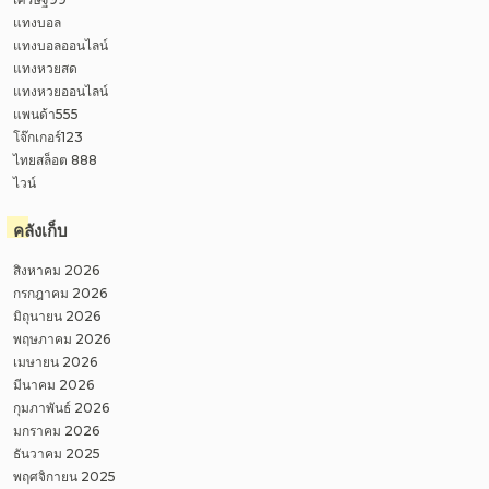
แทงบอล
แทงบอลออนไลน์
แทงหวยสด
แทงหวยออนไลน์
แพนด้า555
โจ๊กเกอร์123
ไทยสล็อต 888
ไวน์
คลังเก็บ
สิงหาคม 2026
กรกฎาคม 2026
มิถุนายน 2026
พฤษภาคม 2026
เมษายน 2026
มีนาคม 2026
กุมภาพันธ์ 2026
มกราคม 2026
ธันวาคม 2025
พฤศจิกายน 2025