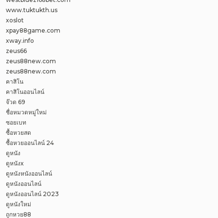
www.tuktukth.us
xoslot
xpay88game.com
xway.info
zeus66
zeus88new.com
zeus88new.com
คาสิโน
คาสิโนออนไลน์
จ๊วด 69
ชื่อหมวดหมู่ใหม่
ซอยเบท
ซื้อหวยสด
ซื้อหวยออนไลน์ 24
ดูหนัง
ดูหนังx
ดูหนังหนังออนไลน์
ดูหนังออนไลน์
ดูหนังออนไลน์ 2023
ดูหนังใหม่
ถูกหวย88