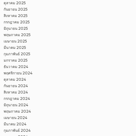
ตุลาคม 2025
กันยายน 2025
สิงหาคม 2025
กรกฎาคม 2025
มิถุนายน 2025
พฤษภาคม 2025
เมษายน 2025
มีนาคม 2025
กุมภาพันธ์ 2025
มกราคม 2025
ธันวาคม 2024
พฤศจิกายน 2024
ตุลาคม 2024
กันยายน 2024
สิงหาคม 2024
กรกฎาคม 2024
มิถุนายน 2024
พฤษภาคม 2024
เมษายน 2024
มีนาคม 2024
กุมภาพันธ์ 2024