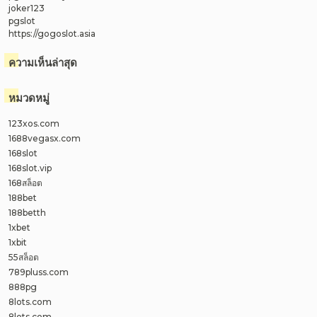
joker123
pgslot
https://gogoslot.asia
ความเห็นล่าสุด
หมวดหมู่
123xos.com
1688vegasx.com
168slot
168slot.vip
168สล็อต
188bet
188betth
1xbet
1xbit
55สล็อต
789pluss.com
888pg
8lots.com
8lots.com