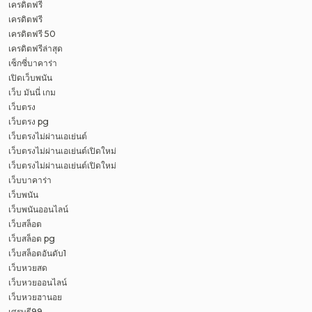
เครดิตฟรี
เครดิตฟรี
เครดิตฟรี 50
เครดิตฟรีล่าสุด
เซ็กซี่บาคาร่า
เปิดเว็บพนัน
เว็บ มันนี่ เกม
เว็บตรง
เว็บตรง pg
เว็บตรงไม่ผ่านเอเย่นต์
เว็บตรงไม่ผ่านเอเย่นต์เปิดใหม่
เว็บตรงไม่ผ่านเอเย่นต์เปิดใหม่
เว็บบาคาร่า
เว็บพนัน
เว็บพนันออนไลน์
เว็บสล็อต
เว็บสล็อต pg
เว็บสล็อตอันดับ1
เว็บหวยสด
เว็บหวยออนไลน์
เว็บหวยฮานอย
เศรษฐี99