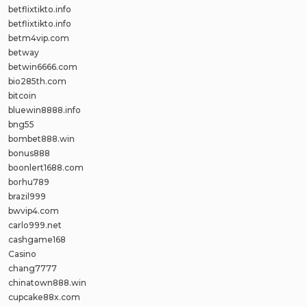
betflixtikto.info
betflixtikto.info
betm4vip.com
betway
betwin6666.com
bio285th.com
bitcoin
bluewin8888.info
bng55
bombet888.win
bonus888
boonlert1688.com
borhu789
brazil999
bwvip4.com
carlo999.net
cashgame168
Casino
chang7777
chinatown888.win
cupcake88x.com