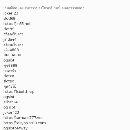
เว็บสล็อตและบาคาร่าของโครตดีเว็บนี้เล่นแล้วรวยจัดๆ
joker123
slot168
https://jin55.net
slot99
สล็อตเว็บตรง
jinda44
สล็อตเว็บตรง
สล็อต888
JINDA888
pgslot
พุซซี่888
บาคาร่า
slotxo
slotpg
ดูหนังโป๊
https://1xbetth.vip
pgslot
allbet24
pg slot
joker 123
https://samurai777.net
https://tokyoslot88.com
pgslotbetway