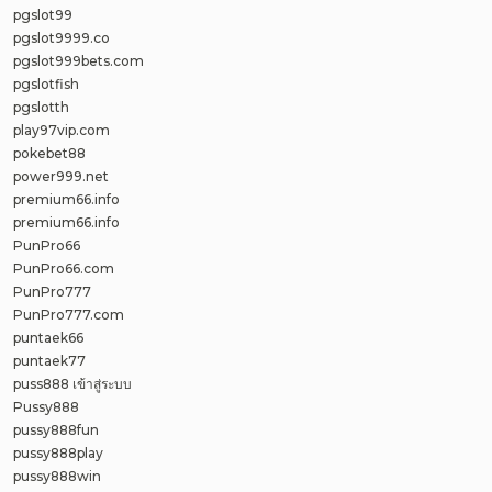
pgslot99
pgslot9999.co
pgslot999bets.com
pgslotfish
pgslotth
play97vip.com
pokebet88
power999.net
premium66.info
premium66.info
PunPro66
PunPro66.com
PunPro777
PunPro777.com
puntaek66
puntaek77
puss888 เข้าสู่ระบบ
Pussy888
pussy888fun
pussy888play
pussy888win