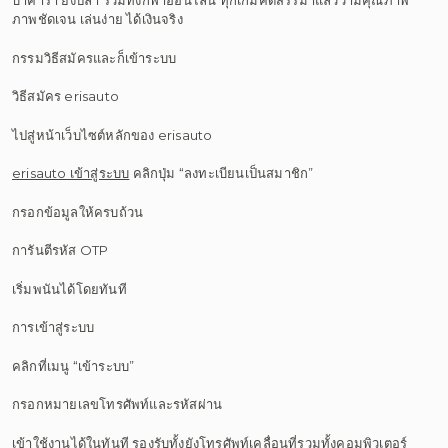
บาคาร่า ยิงปลา รวมทั้งกีฬาออนไลน์ ทุกเกมคัดสรรมาแล้วว่ามีคุณภาพ
ภาพชัดเจน เล่นง่าย ได้เงินจริง
กรรมวิธีสมัครและก็เข้าระบบ
วิธีสมัคร erisauto
ไปสู่หน้าเว็บไซต์หลักของ erisauto
erisauto เข้าสู่ระบบ
คลิกปุ่ม “ลงทะเบียนเป็นสมาชิก”
กรอกข้อมูลให้ครบถ้วน
การันตีรหัส OTP
เริ่มพนันได้โดยทันที
การเข้าสู่ระบบ
คลิกที่เมนู “เข้าระบบ”
กรอกหมายเลขโทรศัพท์และรหัสผ่าน
เข้าใช้งานได้ในทันที รองรับทั้งยังโทรศัพท์เคลื่อนที่รวมทั้งคอมพิวเตอร์