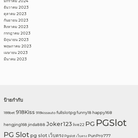
มกราคม 2024
ธันวาคม 2023
ตุลาคม 2023
กันยายน 2023
สิงหาคม 2023
กรกฎาคม 2023
มิถุนายน 2023
พฤษภาคม 2023
เมษายน 2023
มีนาคม 2023
ป้ายกำกับ
918Kiss
fullslotpg
happy168
funny18
188bet
918kissauto
PGSlot
PG
Joker123
hengjing168
jinda888
live22
PG Slot
pg slot เว็บตรง
PunPro777
Pgslot เว็บตรง