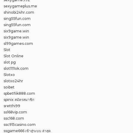
sexygameplus.me
shinobi24hr.com
sing55fun.com
sing55fun.com
six9game.win
six9game.win
sl99games.com
Slot
Slot Online
slot pg
slot1111ok.com
Slotxo
slotxo24hr
soibet
spbetflik888.com
spinix สมัครสมาชิก
sretthi99
ss168vip.com
ssc168.com
ssc915casino.com
ssgame666 เข้าสู่ระบบ ล่าสุด