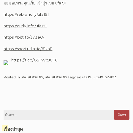
ขอขอบพระคุณเว็บ
เข้าสู่ระบบ ufa191
https://rebrand.ly/ufa191
https://cutly.info/ufa191
https://bitt.to/373e67
https://shorturl.asia/61xaE
https://t.co/G5TYvcJCT6
…
Posted in
ufa191 ทางเข้า
,
ufa191 ทางเข้า
Tagged
ufa191
,
ufa191 ทางเข้า
ค้นหา
สำหรับ:
เรื่องล่าสุด