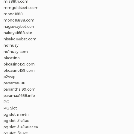
mia88th.com
mmgoldsbets.com
mono1688
mono16888.com
nagawaybet.com
nakoya1688.site
niseko168bet.com
no1huay
no1huay.com
okcasino
okcasino159.com
okcasino159.com
p2vvip
panama888
pananthai99.com
paramax1688.info
PG
PG Slot
pg slot ทางเข้า
pg slot เปิดใหม่
pg slot เปิดใหม่ล่าสุด
pg slot เว็บตรง