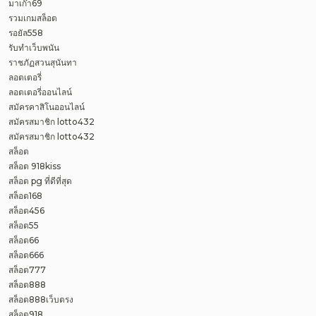
มาเก๊า69
รวมเกมสล็อต
รอยัล558
รับทำเว็บพนัน
ราชภัฏสวนสุนันทา
ลอตเตอรี่
ลอตเตอรี่ออนไลน์
สมัครคาสิโนออนไลน์
สมัครสมาชิก lotto432
สมัครสมาชิก lotto432
สล็อต
สล็อต 918kiss
สล็อต pg ที่ดีที่สุด
สล็อต168
สล็อต456
สล็อต55
สล็อต66
สล็อต666
สล็อต777
สล็อต888
สล็อต888เว็บตรง
สล็อต918