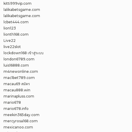
kitti999vip.com
lalikabetsgame.com
lalikabetsgame.com
lcbet444.com
lion123
lionth168.com
Live22
live22slot
lockdown168 เข้าสู่ระบบ
london6789.com
luis16888.com
m4newonline.com
mac1bet789.com
macau69 สมัคร
macau888.win
marinapluss.com
mario678
mario678.info
meekin365day.com
mercyrosa168.com
mexicanoo.com