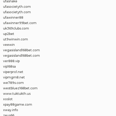
ufasnake
ufasocietyth.com
ufasocietyth.com
ufawinner88
ufawinner99bet.com
uk369clubs.com
up2bet
ut9winwin.com
veewin
vegasisland168bet.com
vegasisland168bet.com
ver888.vip
vip168sa
viperpro1.net
vipmgm8.net
we789s.com
westbluez168bet.com
www.tuktukth.us
xoslot
xpay88game.com
xway.info
zeus66