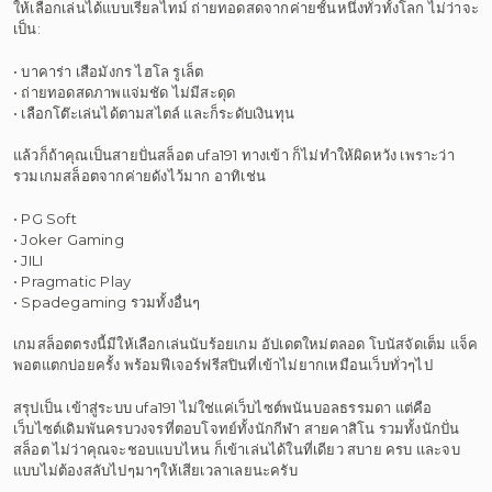
ให้เลือกเล่นได้แบบเรียลไทม์ ถ่ายทอดสดจากค่ายชั้นหนึ่งทั่วทั้งโลก ไม่ว่าจะ
เป็น:
• บาคาร่า เสือมังกร ไฮโล รูเล็ต
• ถ่ายทอดสดภาพแจ่มชัด ไม่มีสะดุด
• เลือกโต๊ะเล่นได้ตามสไตล์ และก็ระดับเงินทุน
แล้วก็ถ้าคุณเป็นสายปั่นสล็อต ufa191 ทางเข้า ก็ไม่ทำให้ผิดหวัง เพราะว่า
รวมเกมสล็อตจากค่ายดังไว้มาก อาทิเช่น
• PG Soft
• Joker Gaming
• JILI
• Pragmatic Play
• Spadegaming รวมทั้งอื่นๆ
เกมสล็อตตรงนี้มีให้เลือกเล่นนับร้อยเกม อัปเดตใหม่ตลอด โบนัสจัดเต็ม แจ็ค
พอตแตกบ่อยครั้ง พร้อมฟีเจอร์ฟรีสปินที่เข้าไม่ยากเหมือนเว็บทั่วๆไป
สรุปเป็น เข้าสู่ระบบ ufa191 ไม่ใช่แค่เว็บไซต์พนันบอลธรรมดา แต่คือ
เว็บไซต์เดิมพันครบวงจรที่ตอบโจทย์ทั้งนักกีฬา สายคาสิโน รวมทั้งนักปั่น
สล็อต ไม่ว่าคุณจะชอบแบบไหน ก็เข้าเล่นได้ในที่เดียว สบาย ครบ และจบ
แบบไม่ต้องสลับไปๆมาๆให้เสียเวลาเลยนะครับ