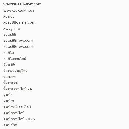
westbluez168bet.com
www.tuktukth.us
xoslot
xpay88game.com
xway.info
zeus66
zeus88new.com
zeus88new.com
คาสิโน
คาสิโนออนไลน์
จ๊วด 69
ชื่อหมวดหมู่ใหม่
ซอยเบท
ซื้อหวยสด
ซื้อหวยออนไลน์ 24
ดูหนัง
ดูหนังx
ดูหนังหนังออนไลน์
ดูหนังออนไลน์
ดูหนังออนไลน์ 2023
ดูหนังใหม่