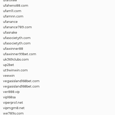
ufafox88
ufaheno88.com
ufam11.com
ufamnn.com
ufanance
ufanance789.com
ufasnake
ufasocietyth.com
ufasocietyth.com
ufawinner88
ufawinner99bet.com
uk369clubs.com
up2bet
ut9winwin.com
veewin
vegasisland168bet.com
vegasisland168bet.com
ver888.vip
vip168sa
viperpro1.net
vipmgm8.net
we789s.com