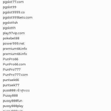
pgslot77.com
pgslot99
pgslot9999.co
pgslot999bets.com
pgslotfish
pgslotth
play97vip.com
pokebet88
power999.net
premium66.info
premium66.info
PunPro66
PunPro66.com
PunPro777
PunPro777.com
puntaek66
puntaek77
puss888 เข้าสู่ระบบ
Pussy888
pussy888fun
pussy888play