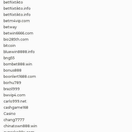
betflixtikto
betflixtikto.info
betflixtikto.info
betm4vip.com
betway
betwin6666.com
bio285th.com
bitcoin
bluewin8888.info
bng55
bombet888.win
bonus888
boonlert1688.com
borhu789
brazil999
bwvip4.com
carlo999.net
cashgame168
Casino
chang7777
chinatown888.win