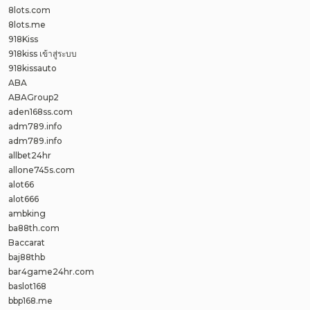
8lots.com
8lots.me
918Kiss
918kiss เข้าสู่ระบบ
918kissauto
ABA
ABAGroup2
aden168ss.com
adm789.info
adm789.info
allbet24hr
allone745s.com
alot66
alot666
ambking
ba88th.com
Baccarat
baj88thb
bar4game24hr.com
baslot168
bbp168.me