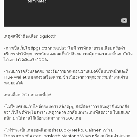
เหตุผลที่จำต้องเลือก pgslotth
• การเป็นเว็บไซต์pgslotthตรงแปลว่าไม่มีการหักค่าธรรมเนียมหรือค่า
บริการ ทำให้ทุกการพนันของคุณเต็มไปด้วยความคุ้มราคา และมั่นอกมั่นใจ
ได้เลยว่าได้เงินจริง 100%
• ระบบการคลังปลอดภัย รองรับการฝาก-ถอนผ่านแบงค์ชั้นแนวหน้าและก็
True Wallet หมดกังวลเรื่องความช้า เนื่องจากว่าทุกธุรกรรมทำงานผ่าน
ระบบออโต้
เกมสล็อต PG แตกง่ายที่สุด!
• ไม่ใช่แค่เป็นเว็บไซต์ตรง แต่ว่า สล็อตpg ยังมีอัตราการชนะสูงขึ้นมากยิ่ง
กว่าเว็บไซต์ทั่วๆไป เพราะเหตุว่าพวกเราคัดเฉพาะเกมที่แตกง่าย โบนัสแจก
หนัก มาให้ท่านได้เลือกเล่นมากกว่า 500 เกม!
• ไม่ว่าจะเป็นเกมยอดนิยมอย่าง Lucky Neko, Caishen Wins,
Treasures of Aztec,
pgslotth
Mahjong Ways หรือเกมใหม่ล่าสุดจาก