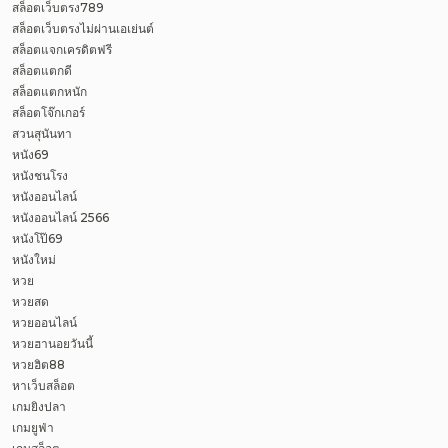
สล็อตเว็บตรง789
สล็อตเว็บตรงไม่ผ่านเอเย่นต์
สล็อตแจกเครดิตฟรี
สล็อตแตกดี
สล็อตแตกหนัก
สล็อตโจ๊กเกอร์
สวนสุนันทา
หนัง69
หนังชนโรง
หนังออนไลน์
หนังออนไลน์ 2566
หนังโป๊69
หนังใหม่
หวย
หวยสด
หวยออนไลน์
หวยฮานอยวันนี้
หวยฮิต88
หาเว็บสล็อต
เกมยิงปลา
เกมยูฟ่า