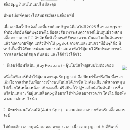
สล็อตpg ก็เล่นได้แบบไม่มีสะดุด
ฟีพบร์เด็ดที่คุณจะได้สัมผัสเมื่อเล่นสล็อตที่นี่
เมื่อเอ่ยถึงเว็บไซต์สล็อตที่ครบถ้วนบริบูรณ์ที่สุดในปี 2025 ชื่อของ pgslot
จำต้องติดอันดับต้นๆอย่างไม่ต้องสงสัย เพราะเหตุว่าตรงนี้เป็นศูนย์รวมเกม
สล็อตจากค่าย PG ลิขสิทธิ์แท้ เว็บตรงที่รับรองความมั่นคง ไม่เป็นอันตราย
แล้วก็แตกง่ายที่สุด แต่สิ่งที่ทำให้ pgslot ต่างกันและเด่นกว่าที่อื่นๆก็คือ ฟี
พบร์เด็ด ที่ได้รับการพัฒนาอย่างสม่ำเสมอ เพื่อให้ผู้เล่นได้รับประสบการณ์
การเล่นสล็อตที่สนุก ทันสมัย และได้กำไรได้จริง
1. ฟีเจอร์ซื้อฟรีสปิน (Buy Feature) – ลุ้นโบนัสใหญ่แบบไม่ต้องคอย
หนึ่งในฟีเจอร์ที่ทำให้ผู้เล่นตกหลุมรัก pgslot คือ ฟีพบร์ซื้อฟรีสปิน ซึ่งช่วย
เพิ่มโอกาสสำหรับเพื่อการเข้ารอบโบนัสได้เร็วขึ้น ไม่ต้องเสียเวล่ำเวลาหมุน
ไปเรื่อยให้เหน็ดเหนื่อย เพียงแต่ซื้อฟรีสปิน ก็ไปสู่ช่วงโบนัสในทันที การซื้อ
ฟรีสปินเหมาะกับผู้เล่นสล็อตpgที่อยากได้ทำเงินอย่างรวดเร็ว โดยไม่ต้องพึ่ง
ดวงมากสักเท่าไรนัก
2. ฟีพบร์หมุนอัตโนมัติ (Auto Spin) – ความสะดวกสบายที่คนรักสล็อตควร
จะมี
ไม่ต้องเสียเวลาอยู่หน้าจอตลอดระยะเวลา เนื่องจาก pgslotth มีฟีพบร์