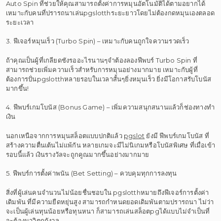
Auto Spin ที่ช่วยให้คุณสามารถตั้งค่าการหมุนอัตโนมัติได้ตามอยากได้
เหมาะกับคนที่ปรารถนาเล่นpgslotthระยะยาวโดยไม่ต้องกดหมุนเองตลอด
ระยะเวลา
3. ฟีเจอร์หมุนเร็ว (Turbo Spin) – เหมาะกับคนถูกใจความรวดเร็ว
ถ้าคุณเป็นผู้ที่เกลียดชังรออะไรนานๆจำต้องลองฟีพบร์ Turbo Spin ที่
สามารถช่วยเพิ่มความเร็วสำหรับการหมุนอย่างมากมาย เหมาะกับผู้ที่
ต้องการปั่นpgslotthหลายรอบในเวลาสั้นๆยิ่งหมุนเร็ว ยิ่งมีโอกาสรับโบนัส
มากขึ้น!
4. ฟีพบร์เกมโบนัส (Bonus Game) – เพิ่มความสนุกสนานแล้วก็ช่องทางทำ
เงิน
นอกเหนือจากการหมุนสล็อตแบบปกติแล้ว
pgslot
ยังมี ฟีพบร์เกมโบนัส ที่
สร้างความตื่นเต้นไม่แพ้กัน หลายเกมจะมีไม่นิเกมหรือโบนัสพิเศษ ที่เมื่อเข้า
รอบนี้แล้ว เงินรางวัลจะถูกคูณมากขึ้นอย่างมากมาย
5. ฟีพบร์การตั้งค่าพนัน (Bet Setting) – ควบคุมทุกการลงทุน
สิ่งที่ผู้เล่นคนจำนวนไม่น้อยชื่นชอบใน pgslotthหมายถึงฟีเจอร์การตั้งค่า
เดิมพัน ที่มีความยืดหยุ่นสูง สามารถกำหนดยอดเดิมพันตามปรารถนา ไม่ว่า
จะเป็นผู้เล่นทุนน้อยหรือทุนหนา ก็สามารถเล่นสล็อตpgได้แบบไม่จำเป็นที่
จะต้องมาวิตกกังวล