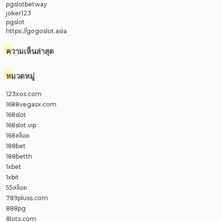
pgslotbetway
joker123
pgslot
https://gogoslot.asia
ความเห็นล่าสุด
หมวดหมู่
123xos.com
1688vegasx.com
168slot
168slot.vip
168สล็อต
188bet
188betth
1xbet
1xbit
55สล็อต
789pluss.com
888pg
8lots.com